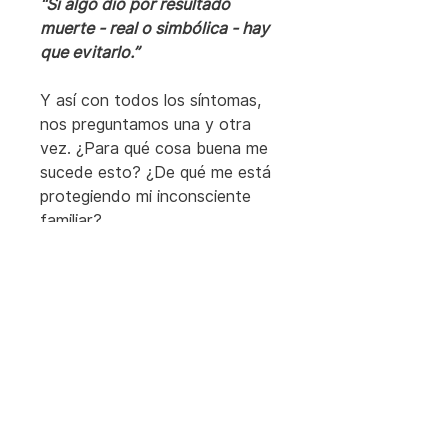
“Si algo dio por resultado 
muerte - real o simbólica - hay 
que evitarlo.”
Y así con todos los síntomas, 
nos preguntamos una y otra 
vez. ¿Para qué cosa buena me 
sucede esto? ¿De qué me está 
protegiendo mi inconsciente 
familiar?
4️⃣ 
CUARTA ETAPA: REORIxINS
En este momento, ingresamos 
a través de nuestras memorias 
ancestrales inconscientes a 
una 
ceremonia de encuentro 
con nuestros ancestros
, 
llamada REORIxINS.