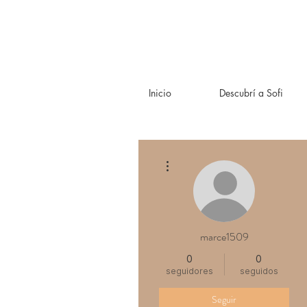
Inicio
Descubrí a Sofi
Más acciones
marce1509
0
0
seguidores
seguidos
Seguir